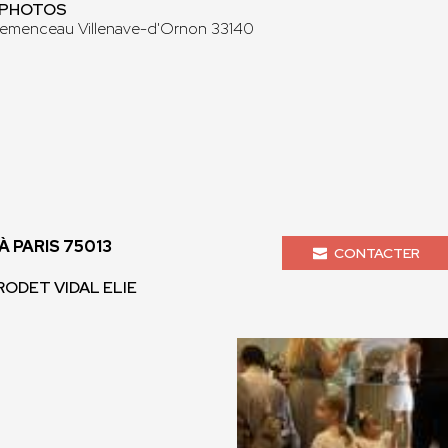
O PHOTOS
lemenceau Villenave-d'Ornon 33140
 PARIS 75013
CONTACTER
 RODET VIDAL ELIE