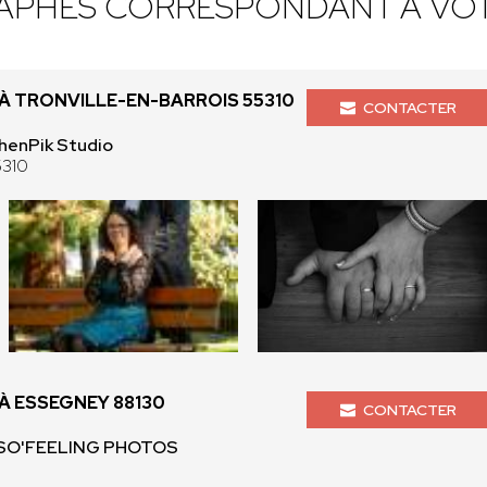
APHES CORRESPONDANT À VOT
 TRONVILLE-EN-BARROIS 55310
CONTACTER
henPik Studio
5310
 ESSEGNEY 88130
CONTACTER
 SO'FEELING PHOTOS